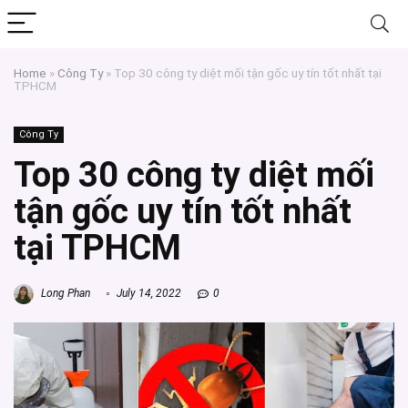
Home
»
Công Ty
»
Top 30 công ty diệt mối tận gốc uy tín tốt nhất tại
TPHCM
Công Ty
Top 30 công ty diệt mối
tận gốc uy tín tốt nhất
tại TPHCM
Long Phan
July 14, 2022
0