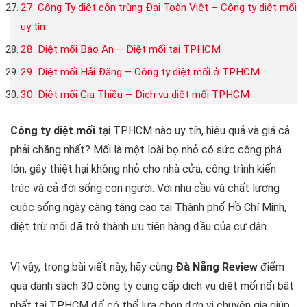
27. Công Ty diệt côn trùng Đại Toàn Việt – Công ty diệt mối
uy tín
28. Diệt mối Bảo An – Diệt mối tại TPHCM
29. Diệt mối Hải Đăng – Công ty diệt mối ở TPHCM
30. Diệt mối Gia Thiều – Dịch vụ diệt mối TPHCM
Công ty diệt mối
tại TPHCM nào uy tín, hiệu quả và giá cả
phải chăng nhất? Mối là một loài bọ nhỏ có sức công phá
lớn, gây thiệt hại không nhỏ cho nhà cửa, công trình kiến ​​
trúc và cả đời sống con người. Với nhu cầu và chất lượng
cuộc sống ngày càng tăng cao tại Thành phố Hồ Chí Minh,
diệt trừ mối đã trở thành ưu tiên hàng đầu của cư dân.
Vì vậy, trong bài viết này, hãy cùng
Đà Nẵng Review
điểm
qua danh sách 30 công ty cung cấp dịch vụ diệt mối nổi bật
nhất tại TPHCM để có thể lựa chọn đơn vị chuyên gia giúp