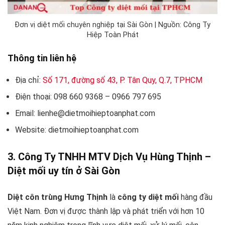
Đơn vị diệt mối chuyên nghiệp tại Sài Gòn | Nguồn: Công Ty
Hiệp Toàn Phát
Thông tin liên hệ
Địa chỉ:
Số 171, đường số 43, P. Tân Quy, Q.7, TPHCM
Điện thoại: 098 660 9368 – 0966 797 695
Email: lienhe@dietmoihieptoanphat.com
Website: dietmoihieptoanphat.com
3. Công Ty TNHH MTV Dịch Vụ Hùng Thịnh –
Diệt mối uy tín ở Sài Gòn
Diệt côn trùng Hưng Thịnh
là
công ty diệt mối
hàng đầu
Việt Nam. Đơn vị được thành lập và phát triển với hơn 10