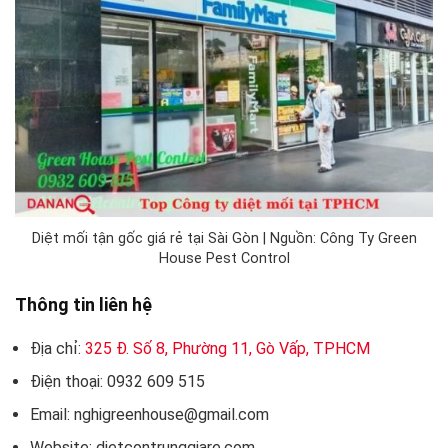
Diệt mối tận gốc giá rẻ tại Sài Gòn | Nguồn: Công Ty Green
House Pest Control
Thông tin liên hệ
Địa chỉ:
325 Đ. Số 8, Phường 11, Gò Vấp, TPHCM
Điện thoại: 0932 609 515
Email: nghigreenhouse@gmail.com
Website: dietcontrunggiare.com