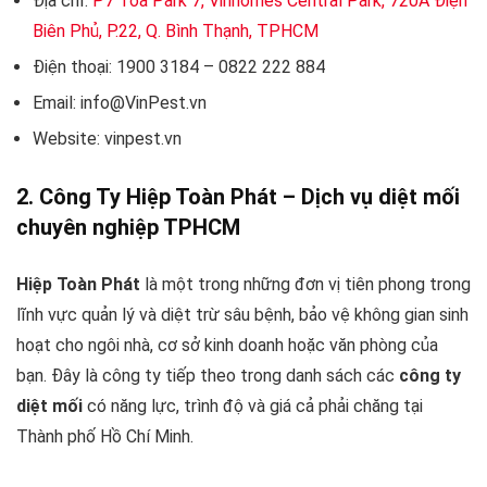
Địa chỉ:
P7 Tòa Park 7, Vinhomes Central Park, 720A Điện
Biên Phủ, P.22, Q. Bình Thạnh, TPHCM
Điện thoại: 1900 3184 – 0822 222 884
Email: info@VinPest.vn
Website: vinpest.vn
2. Công Ty Hiệp Toàn Phát – Dịch vụ diệt mối
chuyên nghiệp TPHCM
Hiệp Toàn Phát
là một trong những đơn vị tiên phong trong
lĩnh vực quản lý và diệt trừ sâu bệnh, bảo vệ không gian sinh
hoạt cho ngôi nhà, cơ sở kinh doanh hoặc văn phòng của
bạn. Đây là công ty tiếp theo trong danh sách các
công ty
diệt mối
có năng lực, trình độ và giá cả phải chăng tại
Thành phố Hồ Chí Minh.