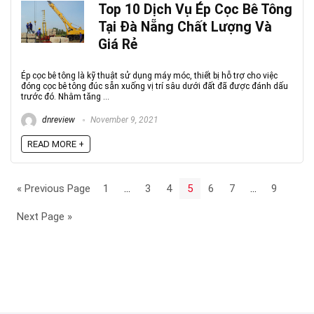
Top 10 Dịch Vụ Ép Cọc Bê Tông
Tại Đà Nẵng Chất Lượng Và
Giá Rẻ
Ép cọc bê tông là kỹ thuật sử dụng máy móc, thiết bị hỗ trợ cho việc
đóng cọc bê tông đúc sẵn xuống vị trí sâu dưới đất đã được đánh dấu
trước đó. Nhằm tăng ...
dnreview
November 9, 2021
READ MORE +
« Previous Page
1
…
3
4
5
6
7
…
9
Next Page »