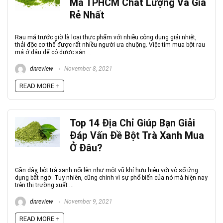
Má TPHCM Chất Lượng Và Giá
Rẻ Nhất
Rau má trước giờ là loại thực phẩm với nhiều công dụng giải nhiệt,
thải độc cơ thể được rất nhiều người ưa chuộng. Việc tìm mua bột rau
má ở đâu để có được sản ...
dnreview
November 8, 2021
READ MORE +
Top 14 Địa Chỉ Giúp Bạn Giải
Đáp Vấn Đề Bột Trà Xanh Mua
Ở Đâu?
Gần đây, bột trà xanh nổi lên như một vũ khí hữu hiệu với vô số ứng
dụng bất ngờ. Tuy nhiên, cũng chính vì sự phổ biến của nó mà hiện nay
trên thị trường xuất ...
dnreview
November 9, 2021
READ MORE +