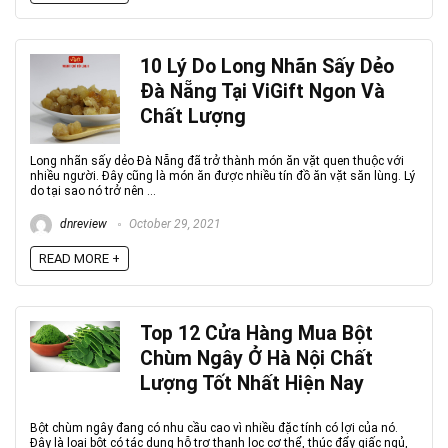
10 Lý Do Long Nhãn Sấy Dẻo
Đà Nẵng Tại ViGift Ngon Và
Chất Lượng
Long nhãn sấy dẻo Đà Nẵng đã trở thành món ăn vặt quen thuộc với
nhiều người. Đây cũng là món ăn được nhiều tín đồ ăn vặt săn lùng. Lý
do tại sao nó trở nên ...
dnreview
October 29, 2021
READ MORE +
Top 12 Cửa Hàng Mua Bột
Chùm Ngây Ở Hà Nội Chất
Lượng Tốt Nhất Hiện Nay
Bột chùm ngây đang có nhu cầu cao vì nhiều đặc tính có lợi của nó.
Đây là loại bột có tác dụng hỗ trợ thanh lọc cơ thể, thúc đẩy giấc ngủ,