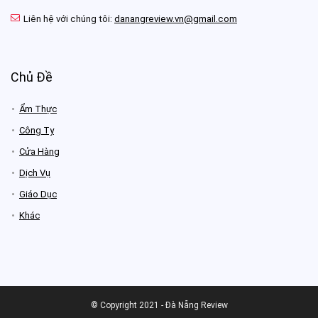
Liên hệ với chúng tôi:
danangreview.vn@gmail.com
Chủ Đề
Ẩm Thực
Công Ty
Cửa Hàng
Dịch Vụ
Giáo Dục
Khác
© Copyright 2021 - Đà Nẵng Review