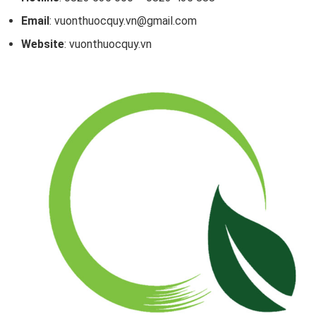
Email
: vuonthuocquy.vn@gmail.com
Website
: vuonthuocquy.vn