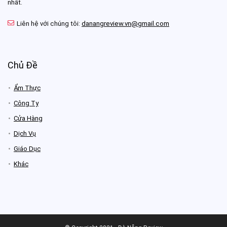
nhất.
Liên hệ với chúng tôi:
danangreview.vn@gmail.com
Chủ Đề
Ẩm Thực
Công Ty
Cửa Hàng
Dịch Vụ
Giáo Dục
Khác